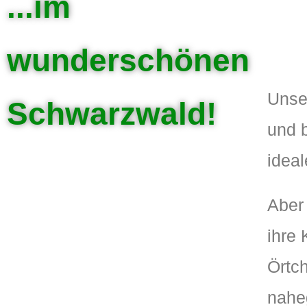
...im
wunderschönen
Unse
Schwarzwald!
und 
idea
Aber
ihre
Örtc
nahe